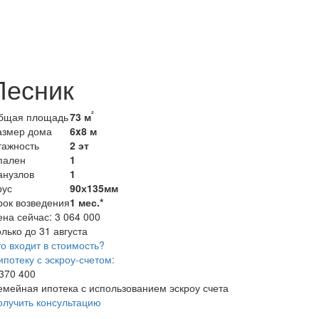
Лесник
²
бщая площадь
73 м
азмер дома
6x8 м
тажность
2 эт
пален
1
анузлов
1
рус
90х135мм
рок возведения
1 мес.*
ена сейчас:
3 064 000
лько до 31 августа
о входит в стоимость?
ипотеку с эскроу-счетом:
 370 400
емейная ипотека с использованием эскроу счета
олучить консультацию