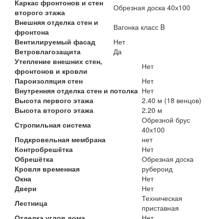
Каркас фронтонов и стен
Обрезная доска 40х100
второго этажа
Внешняя отделка стен и
Вагонка класс B
фронтона
Вентилируемый фасад
Нет
Ветровлагозащита
Да
Утепление внешних стен,
Нет
фронтонов и кровли
Пароизоляция стен
Нет
Внутренняя отделка стен и потолка
Нет
Высота первого этажа
2.40 м (18 венцов)
Высота второго этажа
2.20 м
Обрезной брус
Стропильная система
40х100
Подкровельная мембрана
нет
Контробрешётка
Нет
Обрешётка
Обрезная доска
Кровля временная
рубероид
Окна
Нет
Двери
Нет
Техническая
Лестница
приставная
Отделка углов дома
Нет