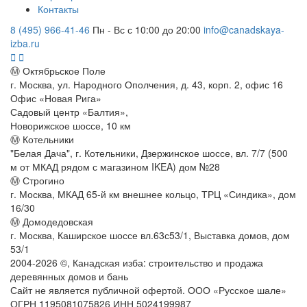
Контакты
8 (495) 966-41-46
Пн - Вс с 10:00 до 20:00
info@canadskaya-
izba.ru
Ⓜ Октябрьское Поле
г. Москва, ул. Народного Ополчения, д. 43, корп. 2, офис 16
Офис «Новая Рига»
Садовый центр «Балтия»,
Новорижское шоссе, 10 км
Ⓜ Котельники
"Белая Дача", г. Котельники, Дзержинское шоссе, вл. 7/7 (500
м от МКАД рядом с магазином IKEA) дом №28
Ⓜ Строгино
г. Москва, МКАД 65-й км внешнее кольцо, ТРЦ «Синдика», дом
16/30
Ⓜ Домодедовская
г. Москва, Каширское шоссе вл.63с53/1, Выставка домов, дом
53/1
2004-
2026
©,
Канадская изба: строительство и продажа
деревянных домов и бань
Сайт не является публичной офертой. ООО «Русское шале»
ОГРН 1195081075826 ИНН 5024199987