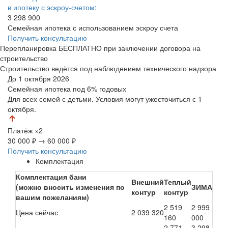
в ипотеку с эскроу-счетом:
3 298 900
Семейная ипотека с использованием эскроу счета
Получить консультацию
Перепланировка БЕСПЛАТНО при заключении договора на
строительство
Строительство ведётся под наблюдением технического надзора
До 1 октября 2026
Семейная ипотека
под 6% годовых
Для всех семей с детьми. Условия могут ужесточиться с 1
октября.
Платёж
×2
30 000 ₽
→
60 000 ₽
Получить консультацию
Комплектация
Комплектация бани
Внешний
Теплый
(можно вносить изменения по
ЗИМА
контур
контур
вашим пожеланиям)
2 519
2 999
Цена сейчас
2 039 320
160
000
2 771
3 298