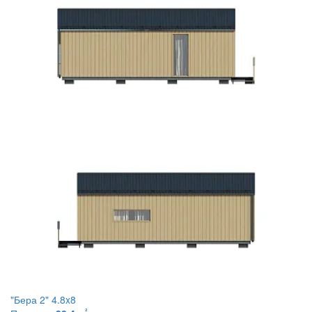
"Бера 2" 4.8x8
²