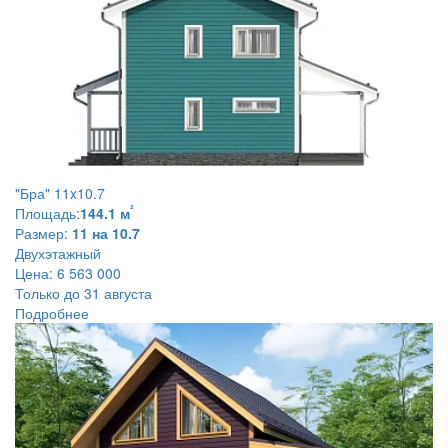
"Бра" 11x10.7
²
Площадь:
144.1 м
Размер:
11 на 10.7
Двухэтажный
Цена:
6 563 000
Только до 31 августа
Подробнее