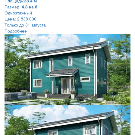
Площадь:
38.4 м
Размер:
4.8 на 8
Одноэтажный
Цена:
2 838 000
Только до 31 августа
Подробнее