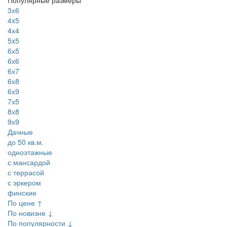
3х6
4x5
4х4
5x5
6х5
6х6
6х7
6х8
6х9
7х5
8х8
9х9
Дачные
до 50 кв.м.
одноэтажные
с мансардой
с террасой
с эркером
финские
По цене ↑
По новизне ↓
По популярности ↓