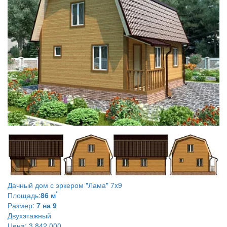
Дачный дом с эркером
"Лама" 7x9
²
Площадь:
86 м
Размер:
7 на 9
Двухэтажный
Цена:
3 842 000