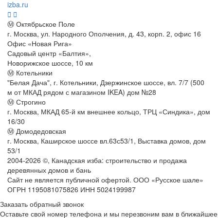
izba.ru
Ⓜ Октябрьское Поле
г. Москва, ул. Народного Ополчения, д. 43, корп. 2, офис 16
Офис «Новая Рига»
Садовый центр «Балтия»,
Новорижское шоссе, 10 км
Ⓜ Котельники
"Белая Дача", г. Котельники, Дзержинское шоссе, вл. 7/7 (500
м от МКАД рядом с магазином IKEA) дом №28
Ⓜ Строгино
г. Москва, МКАД 65-й км внешнее кольцо, ТРЦ «Синдика», дом
16/30
Ⓜ Домодедовская
г. Москва, Каширское шоссе вл.63с53/1, Выставка домов, дом
53/1
2004-
2026
©,
Канадская изба: строительство и продажа
деревянных домов и бань
Сайт не является публичной офертой. ООО «Русское шале»
ОГРН 1195081075826 ИНН 5024199987
Заказать обратный звонок
Оставьте свой номер телефона и мы перезвоним вам в ближайшее