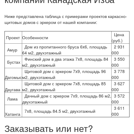
Ниже представлена таблица с примерами проектов каркасно-
щитовых домов с эркером от нашей компании:
Цена
Проект
Особенности
(руб.)
Дом из пропитанного бруса 6x6, площадь
2 931
Амур
64 м2, двухэтажный
000
Финский дом в два этажа 7x8, площадь 84
3 550
Бустах
м2, двухэтажный
000
Щитовой дом с эркером 7x9, площадь 96
3 778
Дагомыс
м2, двухэтажный
000
Щитовой дом с эркером 7x8, площадь 85
3 627
Даугава
м2, двухэтажный
000
Дачный дом с эркером 7x9, площадь 86 м2,
3 572
Лама
двухэтажный
000
3 611
7x8, площадь 84.5 м2, двухэтажный
Хатанга
000
Заказывать или нет?