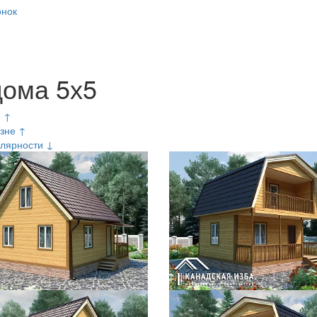
онок
дома 5х5
е ↑
зне ↑
лярности ↓