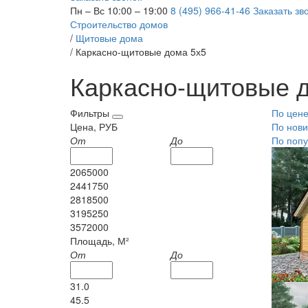
Пн – Вс 10:00 – 19:00
8 (495) 966-41-46
Заказать зв
Строительство домов
/
Щитовые дома
/
Каркасно-щитовые дома 5х5
Каркасно-щитовые 
Фильтры
По цен
Цена, РУБ
По нови
От
До
По попу
2065000
2441750
2818500
3195250
3572000
Площадь, М²
От
До
31.0
45.5