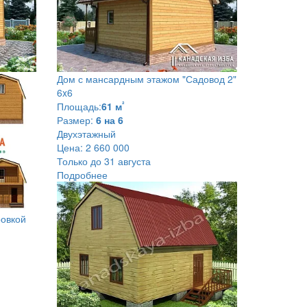
Дом с мансардным этажом
"Садовод 2"
6x6
²
Площадь:
61 м
Размер:
6 на 6
Двухэтажный
Цена:
2 660 000
Только до 31 августа
Подробнее
ровкой