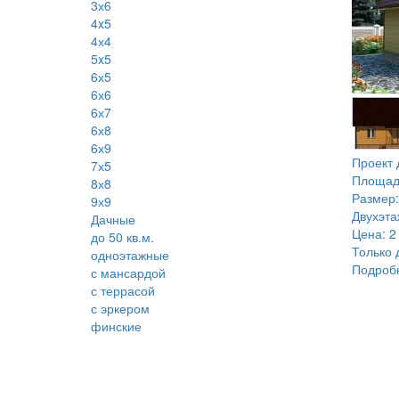
3х6
4x5
4х4
5x5
6х5
6х6
6х7
6х8
6х9
Проект
7х5
Площад
8х8
Размер:
9х9
Двухэт
Дачные
Цена:
2
до 50 кв.м.
Только 
одноэтажные
Подроб
с мансардой
с террасой
с эркером
финские