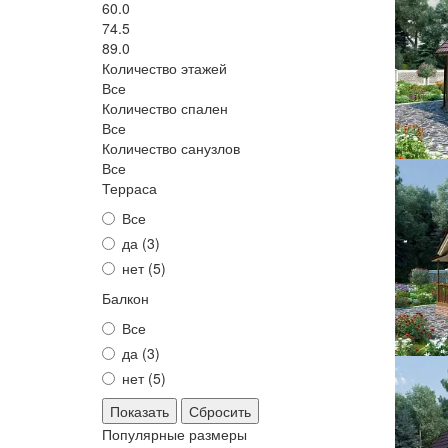
60.0
74.5
89.0
Количество этажей
Все
Количество спален
Все
Количество санузлов
Все
Терраса
Все
да (
3
)
нет (
5
)
Балкон
Все
да (
3
)
нет (
5
)
Сбросить
Популярные размеры