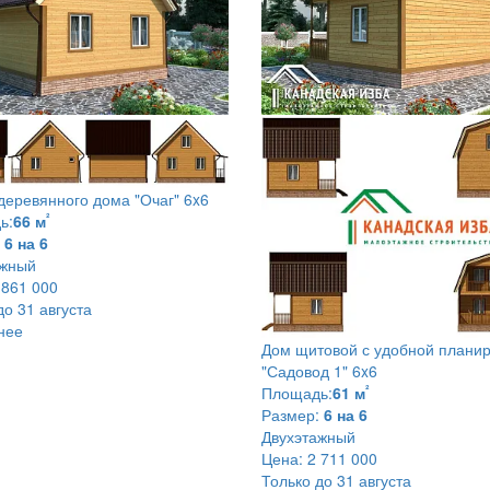
 деревянного дома
"Очаг" 6x6
²
ь:
66 м
6 на 6
ажный
 861 000
до 31 августа
нее
Дом щитовой с удобной плани
"Садовод 1" 6x6
²
Площадь:
61 м
Размер:
6 на 6
Двухэтажный
Цена:
2 711 000
Только до 31 августа