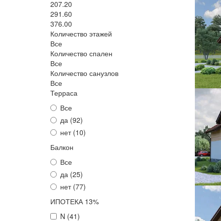
207.20
291.60
376.00
Количество этажей
Все
Количество спален
Все
Количество санузлов
Все
Терраса
Все
да (
92
)
нет (
10
)
Балкон
Все
да (
25
)
нет (
77
)
ИПОТЕКА 13%
N (
41
)