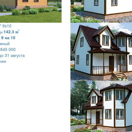
" 9x10
²
ь:
142.3 м
9 на 10
ажный
 845 000
до 31 августа
нее