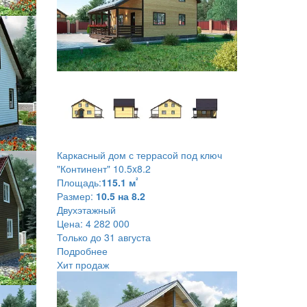
Каркасный дом с террасой под ключ
"Континент" 10.5x8.2
²
Площадь:
115.1 м
Размер:
10.5 на 8.2
Двухэтажный
Цена:
4 282 000
Только до 31 августа
Подробнее
Хит продаж