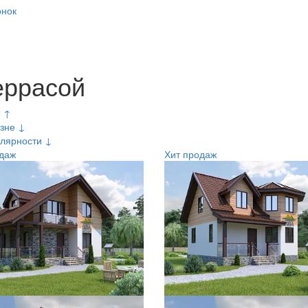
онок
еррасой
е ↑
зне ↓
лярности ↓
даж
Хит продаж