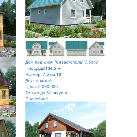
Дом под ключ
"Севастополь" 7.5x10
²
Площадь:
134.5 м
Размер:
7.5 на 10
Двухэтажный
Цена:
5 060 000
Только до 31 августа
Подробнее