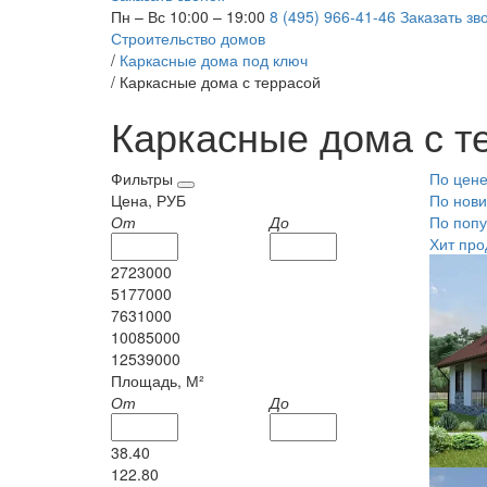
Пн – Вс 10:00 – 19:00
8 (495) 966-41-46
Заказать зв
Строительство домов
/
Каркасные дома под ключ
/
Каркасные дома с террасой
Каркасные дома с т
Фильтры
По цен
Цена, РУБ
По нови
От
До
По попу
Хит про
2723000
5177000
7631000
10085000
12539000
Площадь, М²
От
До
38.40
122.80