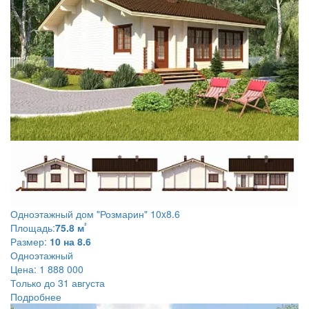
Одноэтажный дом
"Розмарин" 10x8.6
²
Площадь:
75.8 м
Размер:
10 на 8.6
Одноэтажный
Цена:
1 888 000
Только до 31 августа
Подробнее