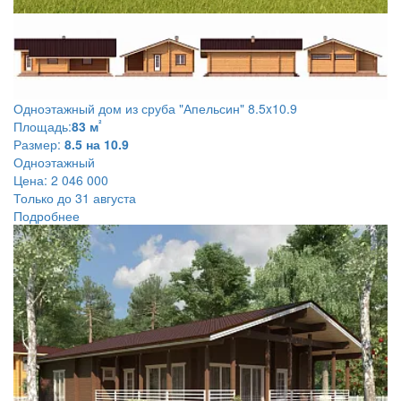
Одноэтажный дом из сруба
"Апельсин" 8.5x10.9
²
Площадь:
83 м
Размер:
8.5 на 10.9
Одноэтажный
Цена:
2 046 000
Только до 31 августа
Подробнее