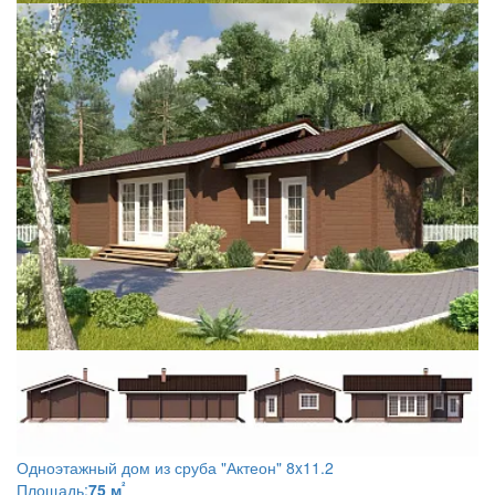
Одноэтажный дом из сруба
"Актеон" 8x11.2
²
Площадь:
75 м