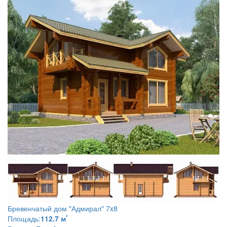
Бревенчатый дом
"Адмирал" 7x8
²
Площадь:
112.7 м