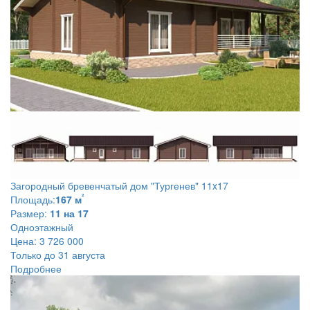
Загородный бревенчатый дом
"Тургенев" 11x17
²
Площадь:
167 м
Размер:
11 на 17
Одноэтажный
Цена:
3 726 000
Только до 31 августа
Подробнее