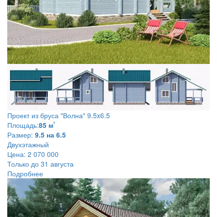
Проект из бруса
"Волна" 9.5x6.5
²
Площадь:
85 м
Размер:
9.5 на 6.5
Двухэтажный
Цена:
2 070 000
Только до 31 августа
Подробнее