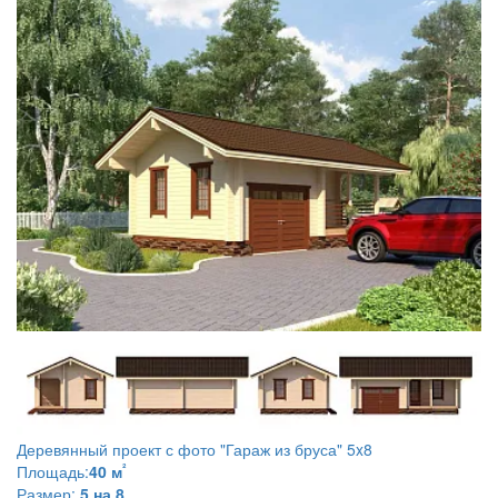
Деревянный проект с фото
"Гараж из бруса" 5x8
²
Площадь:
40 м
Размер:
5 на 8