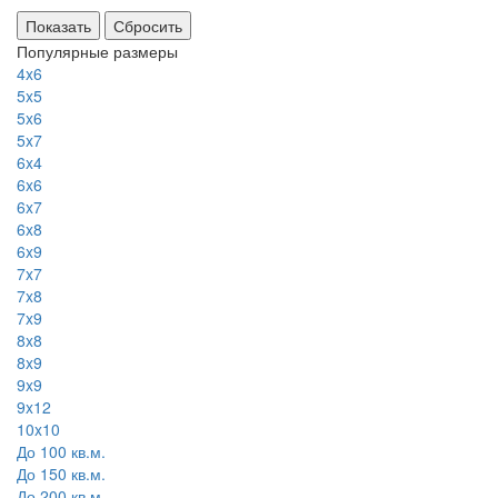
Сбросить
Популярные размеры
4x6
5x5
5x6
5x7
6x4
6x6
6x7
6x8
6x9
7x7
7x8
7x9
8x8
8x9
9x9
9x12
10x10
До 100 кв.м.
До 150 кв.м.
До 200 кв.м.