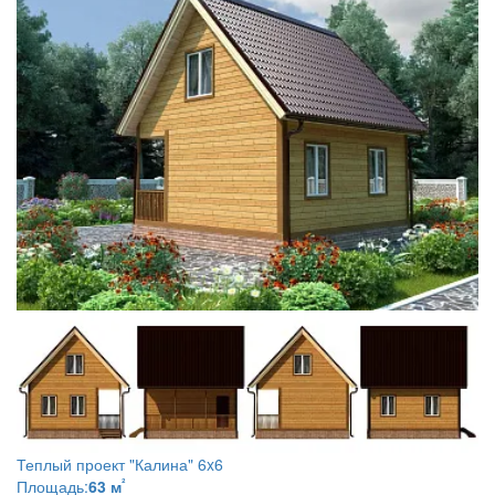
Теплый проект
"Калина" 6x6
²
Площадь:
63 м