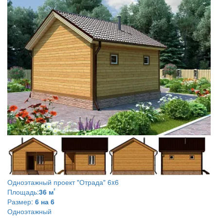
Одноэтажный проект
"Отрада" 6x6
²
Площадь:
36 м
Размер:
6 на 6
Одноэтажный