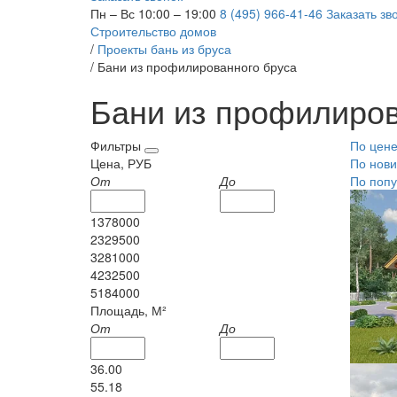
Пн – Вс 10:00 – 19:00
8 (495) 966-41-46
Заказать зв
Строительство домов
/
Проекты бань из бруса
/
Бани из профилированного бруса
Бани из профилиров
Фильтры
По цен
Цена, РУБ
По нови
От
До
По попу
1378000
2329500
3281000
4232500
5184000
Площадь, М²
От
До
36.00
55.18