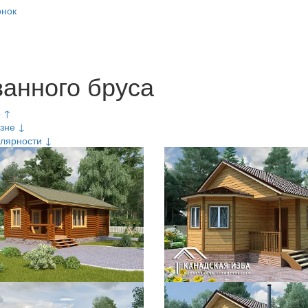
онок
анного бруса
е ↑
зне ↓
лярности ↓