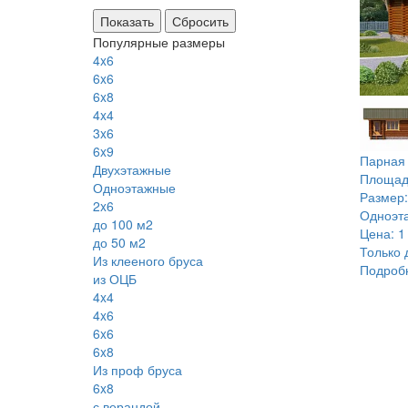
Сбросить
Популярные размеры
4x6
6x6
6x8
4x4
3x6
6x9
Парна
Двухэтажные
Площад
Одноэтажные
Размер:
2x6
Одноэт
до 100 м2
Цена:
1
до 50 м2
Только 
Из клееного бруса
Подроб
из ОЦБ
4x4
4x6
6x6
6x8
Из проф бруса
6x8
с верандой