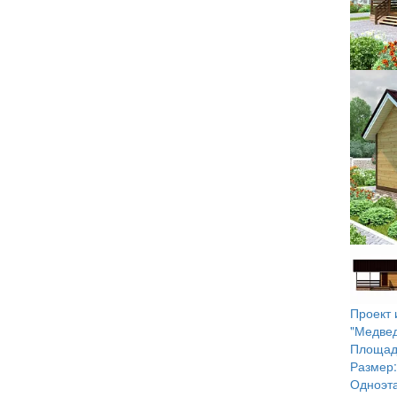
Проект 
"Медвед
Площад
Размер:
Одноэт