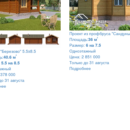
Проект из профбруса
"Сандуны
²
Площадь:
36 м
Размер:
6 на 7.5
Одноэтажный
я
"Березово" 5.5x8.5
²
Цена:
2 851 000
ь:
40.6 м
Только до 31 августа
5.5 на 8.5
Подробнее
ажный
 378 000
до 31 августа
нее