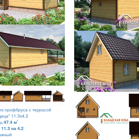
из профбруса с террасой
ица" 11.3x4.2
²
ь:
47.4 м
11.3 на 4.2
ажный