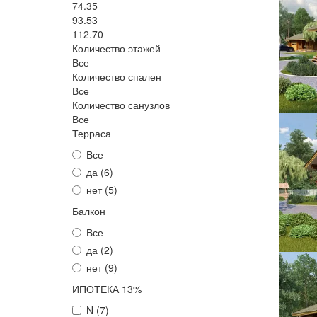
74.35
93.53
112.70
Количество этажей
Все
Количество спален
Все
Количество санузлов
Все
Терраса
Все
да (
6
)
нет (
5
)
Балкон
Все
да (
2
)
нет (
9
)
ИПОТЕКА 13%
N (
7
)